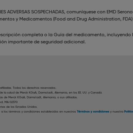
NES ADVERSAS SOSPECHADAS, comuníquese con EMD Serono al
imentos y Medicamentos (Food and Drug Administration, FDA)
escripción completa o la Guía del medicamento, incluyendo 
ión importante de seguridad adicional.
filiadas. Todos los derechos reservados.
de la salud de Merck KGaA, Darmstadt, Alemania, en los EE. UU. y Canadá.
s de Merck KGaA, Darmstadt, Alemania, o sus afiliadas.
nd, MA 02370
ntes de los Estados Unidos.
s a los términos y condiciones establecidos en nuestros
Términos y condiciones
y nuestra
Políti