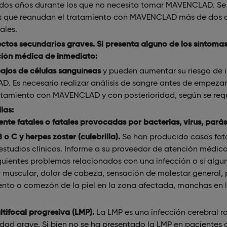
os dos años durante los que no necesita tomar MAVENCLAD. 
nas que reanudan el tratamiento con MAVENCLAD más de dos
ales.
os secundarios graves. Si presenta alguno de los síntoma
ción médica de inmediato:
ajos de células sanguíneas
y pueden aumentar su riesgo de i
 Es necesario realizar análisis de sangre antes de empezar
tamiento con MAVENCLAD y con posterioridad, según se requ
llas:
nte fatales o fatales provocadas por bacterias, virus, parás
B o C y herpes zóster (culebrilla).
Se han producido casos fata
estudios clínicos. Informe a su proveedor de atención médic
guientes problemas relacionados con una infección o si algu
or muscular, dolor de cabeza, sensación de malestar general, 
nto o comezón de la piel en la zona afectada, manchas en l
tifocal progresiva (LMP).
La LMP es una infección cerebral r
dad grave. Si bien no se ha presentado la LMP en pacientes