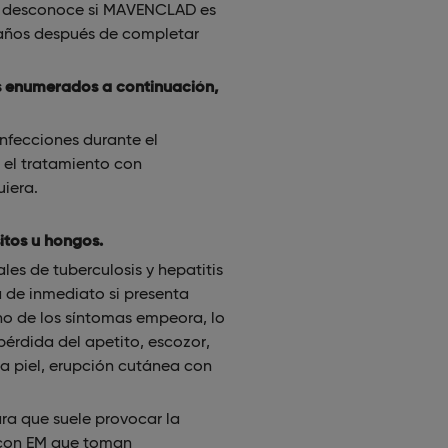
Se desconoce si MAVENCLAD es
 años después de completar
s enumerados a continuación,
nfecciones durante el
 el tratamiento con
iera.
itos u hongos.
les de tuberculosis y hepatitis
a de inmediato si presenta
no de los síntomas empeora, lo
pérdida del apetito, escozor,
a piel, erupción cutánea con
ara que suele provocar la
 con EM que toman