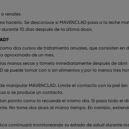
o renales.
a hacerlo. Se desconoce si MAVENCLAD pasa a la leche mat
urante 10 días después de la última dosis.
LAD?
omo dos cursos de tratamiento anuales, que consisten en d
alo aproximado de un mes.
s manos secas y tómelo inmediatamente después de abrir el
se puede tomar con o sin alimentos y por lo menos tres hor
e manipular MAVENCLAD. Limite el contacto con la piel (en e
agua si se produce un contacto.
tan pronto como lo recuerde el mismo día. Si pasa todo el dí
iente. No tome dos dosis al mismo tiempo. En cambio, extiend
ca continuará monitoreando su estado de salud durante los