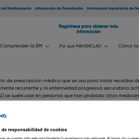
 del Medicamento
Información de Prescripción
Información Importante de S
Regístrese para obtener más
información
Comprender la EM
Cómo t
Por qué MAVENCLAD
e prescripción médica que se usa para tratar recaídas de la
tente recurrente y la enfermedad progresiva secundaria acti
D se suele usar en personas que han probado otros medicam
enido el efecto suficiente.
n personas con síndrome clínico aislado (SCA).
seguro y eficaz en niños menores de 18 años y, por lo tanto
 de responsabilidad de cookies
NTE DE SEGURIDAD
es en nuestro sitio web para brindarle la experiencia más relevante. Al hacer clic o navega