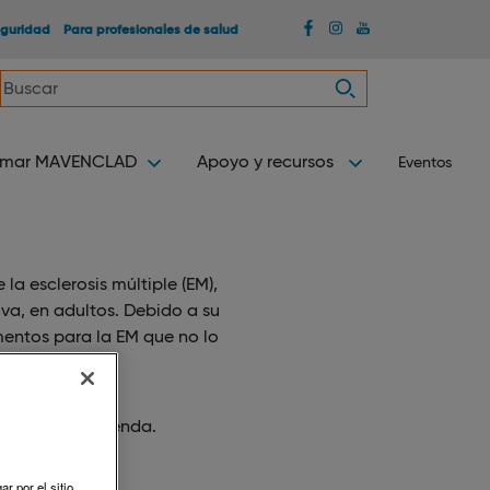
eguridad
Para profesionales de salud
omar MAVENCLAD
Apoyo y recursos
Eventos
 esclerosis múltiple (EM),
va, en adultos. Debido a su
entos para la EM que no lo
, no se recomienda.
r por el sitio,