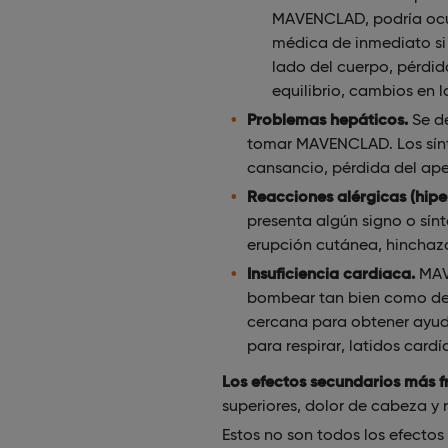
MAVENCLAD, podría ocurr
médica de inmediato si 
lado del cuerpo, pérdid
equilibrio, cambios en 
Problemas hepáticos.
Se d
tomar MAVENCLAD. Los sínt
cansancio, pérdida del apet
Reacciones alérgicas (hipe
presenta algún signo o sín
erupción cutánea, hinchazó
Insuficiencia cardíaca.
MAV
bombear tan bien como deb
cercana para obtener ayuda
para respirar, latidos cardí
Los efectos secundarios más f
superiores, dolor de cabeza y 
Estos no son todos los efecto