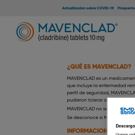
Actualización sobre COVID-19
Prospecto
¿QUÉ ES MAVENCLAD?
MAVENCLAD es un medicamento d
que incluye la enfermedad remi
perfil de seguridad, MAVENCLA
pudieron tolerar o que no han t
MAVENCLAD no se recomienda e
Se desconoce si MAVENCLAD es 
Descargo
INFORMACIÓN IMPORTA
Usamos cooki