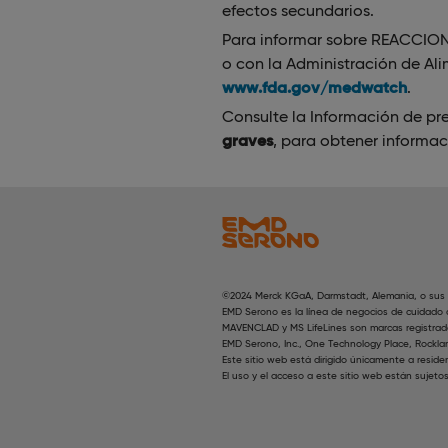
efectos secundarios.
Para informar sobre REACCIO
o con la Administración de Al
www.fda.gov/medwatch
.
Consulte la Información de pr
graves
, para obtener informac
©2024 Merck KGaA, Darmstadt, Alemania, o sus a
EMD Serono es la línea de negocios de cuidado 
MAVENCLAD y MS LifeLines son marcas registrada
EMD Serono, Inc., One Technology Place, Rockla
Este sitio web está dirigido únicamente a reside
El uso y el acceso a este sitio web están sujeto