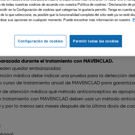
o de todas nuestras cookies de acuerdo con nuestra Política de cookies / Declaración de p
tos secundarios graves, incluyendo:
ecidir en la Configuración de cookies qué categorías le gustaría permitir. Tenga en cuenta 
de lo que seleccione, es posible que la funcionalidad completa del sitio web ya no esté di
ias malignas).
Debe seguir las instrucciones del proveedor d
mbiar sus opciones en cualquier momento. Puede encontrar más información en nuestro
P
a la detección de cáncer.
fectos congénitos si se utiliza durante el embarazo. Las m
ecen el tratamiento con MAVENCLAD y no deben quedar em
Configuración de cookies
Permitir todas las cookies
AD ni dentro de los seis meses después de la última dosis 
tratamiento con MAVENCLAD y ponerse en contacto con su 
barazada durante el tratamiento con MAVENCLAD.
pueden quedar embarazadas:
nción médica debe indicar una prueba para la detección d
o curso de tratamiento anual de MAVENCLAD para garantiza
r de atención médica qué método anticonceptivo es apropia
n tratamiento con MAVENCLAD deben usar un método anticonc
por lo menos seis meses después de la última dosis de cad
:
ligna).