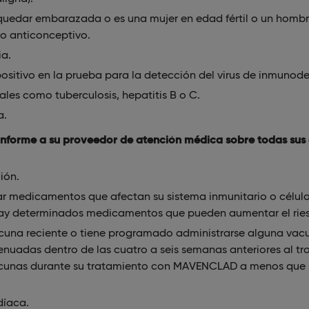
uedar embarazada o es una mujer en edad fértil o un hombr
o anticonceptivo.
ia.
ositivo en la prueba para la detección del virus de inmunode
tales como tuberculosis, hepatitis B o C.
a.
forme a su proveedor de atención médica sobre todas sus 
ión.
r medicamentos que afectan su sistema inmunitario o célula
Hay determinados medicamentos que pueden aumentar el ries
cuna reciente o tiene programado administrarse alguna vac
tenuadas dentro de las cuatro a seis semanas anteriores al 
vacunas durante su tratamiento con MAVENCLAD a menos que s
díaca.