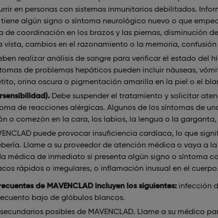
ir en personas con sistemas inmunitarios debilitados. Info
tiene algún signo o síntoma neurológico nuevo o que empeore
a de coordinación en los brazos y las piernas, disminución de
la vista, cambios en el razonamiento o la memoria, confusión
eben realizar análisis de sangre para verificar el estado del
omas de problemas hepáticos pueden incluir náuseas, vómi
ito, orina oscura o pigmentación amarilla en la piel o el bla
rsensibilidad).
Debe suspender el tratamiento y solicitar ate
toma de reacciones alérgicas. Algunos de los síntomas de un
n o comezón en la cara, los labios, la lengua o la garganta,
ENCLAD puede provocar insuficiencia cardíaca, lo que signif
ería. Llame a su proveedor de atención médica o vaya a la
 médica de inmediato si presenta algún signo o síntoma co
acos rápidos o irregulares, o inflamación inusual en el cuerpo
recuentes de MAVENCLAD incluyen los siguientes:
infección d
recuento bajo de glóbulos blancos.
s secundarios posibles de MAVENCLAD. Llame a su médico para